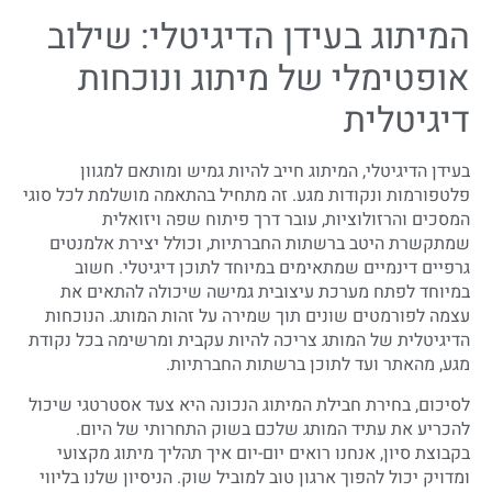
המיתוג בעידן הדיגיטלי: שילוב
אופטימלי של מיתוג ונוכחות
דיגיטלית
בעידן הדיגיטלי, המיתוג חייב להיות גמיש ומותאם למגוון
פלטפורמות ונקודות מגע. זה מתחיל בהתאמה מושלמת לכל סוגי
המסכים והרזולוציות, עובר דרך פיתוח שפה ויזואלית
שמתקשרת היטב ברשתות החברתיות, וכולל יצירת אלמנטים
גרפיים דינמיים שמתאימים במיוחד לתוכן דיגיטלי. חשוב
במיוחד לפתח מערכת עיצובית גמישה שיכולה להתאים את
עצמה לפורמטים שונים תוך שמירה על זהות המותג. הנוכחות
הדיגיטלית של המותג צריכה להיות עקבית ומרשימה בכל נקודת
מגע, מהאתר ועד לתוכן ברשתות החברתיות.
לסיכום, בחירת חבילת המיתוג הנכונה היא צעד אסטרטגי שיכול
להכריע את עתיד המותג שלכם בשוק התחרותי של היום.
בקבוצת סיון, אנחנו רואים יום-יום איך תהליך מיתוג מקצועי
ומדויק יכול להפוך ארגון טוב למוביל שוק. הניסיון שלנו בליווי