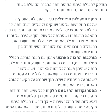
תזדקק לחבילת מיתוג מקיפה יותר מחברה הפועלת בשוק
המקומי. הנה כמה נקודות מפתח לשקול:
היקף הפעילות הגלובלית
ככל שהפעילות העסקית
שלכם מתפרשת על פני שווקים גלובליים רבים יותר, כך
חבילת המיתוג צריכה להיות מורכבת ומקיפה יותר. נדרשת
התאמה תרבותית ושפתית לכל שוק, תוך שמירה על זהות
מותג אחידה. חבילת המיתוג צריכה לקחת בחשבון את
ההבדלים התרבותיים, הרגולטוריים והשיווקיים בין
המדינות השונות.
מורכבות המבנה הארגוני
ארגון עם מבנה מורכב, הכולל
מחלקות רבות, חברות בת או מותגי משנה, זקוק לחבילת
מיתוג שתיתן מענה לכל רמות הארגון. חשוב ליצור
היררכיה מיתוגית ברורה שתאפשר לכל יחידה עסקית
לשמור על הייחודיות שלה, תוך שמירה על הקשר למותג
האב והערכים המשותפים.
מספר נקודות המגע עם הלקוח
ככל שיש יותר נקודות
מגע עם הלקוח – מחנויות פיזיות, דרך פלטפורמות
דיגיטליות ועד מרכזי שירות – כך נדרשת חבילת מיתוג
מקיפה יותר. חשוב שכל נקודת מגע תשדר את אותו המסר