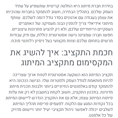
בחירת חברת מיתוג היא החלטה קריטית שתשפיע על עתיד
העסק שלכם. בתהליך הבחירה, חשוב להתמקד בחברות שהוכיחו
את עצמן בעבודה עם ארגונים בסדר גודל דומה לשלכם. שותף
מיתוגי אידיאלי צריך להפגין הבנה מעמיקה של האתגרים
העסקיים הייחודיים שלכם, ולא רק להציע פתרונות עיצוביים.
חפשו חברה שמציגה גישה אסטרטגית כוללת, עם תיק עבודות
מרשים בתחום שלכם וצוות מקצועי בעל ניסיון רלוונטי מוכח.
חכמת התקציב: איך להשיג את
המקסימום מתקציב המיתוג
תקציב המיתוג הוא השקעה אסטרטגית לטווח ארוך שצריכה
להיות מותאמת לגודל העסק ולמטרות שלו. הגישה הנכונה היא
להתמקד קודם באלמנטים החיוניים ביותר ולבנות תכנית מיתוג
מדורגת. בתכנון התקציב, חשוב לקחת בחשבון לא רק את עלות
פיתוח המיתוג עצמו, אלא גם את התקציב הנדרש ליישום המיתוג
בכל נקודות המגע עם הלקוח. לפעמים פריסת תהליך המיתוג
לשלבים יכולה לאפשר ניהול תקציבי יעיל יותר ויישום מדויק
של כל אלמנט.