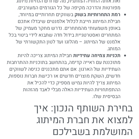
ואת אותה החוויה המותגית, מה שדורש הנחיות מיתוג
מפורטות והדרכה מקיפה של כל הגורמים המעורבים.
רמת התחרותיות בשוק
בשווקים תחרותיים במיוחד,
חבילת המיתוג חייבת לכלול אלמנטים שיבדלו אתכם
באופן משמעותי מהמתחרים. נדרש מחקר מעמיק של
המתחרים ואסטרטגיית בידול חדה שתבוא לידי ביטוי בכל
אלמנט של המיתוג – מהלוגו ועד לטון התקשורתי של
המותג.
תכניות צמיחה עתידיות
חבילת המיתוג צריכה להיות
מתוכננת עם ראייה קדימה, בהתחשב בתוכניות ההתרחבות
העתידיות של הארגון. אם אתם מתכננים כניסה לשווקים
חדשים, השקת מוצרים חדשים או רכישת חברות נוספות,
המיתוג צריך להיות גמיש מספיק כדי להכיל את
ההתפתחויות העתידיות האלה מבלי לאבד מהזהות
הבסיסית שלו.
בחירת השותף הנכון: איך
למצוא את חברת המיתוג
המושלמת בשבילכם