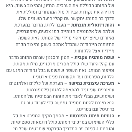
של המותג הכוללת את הערכים, החזון, והמיצוב בשוק. היא
מגדירה את נקודות הבידול מול המתחרים וסוללת את
הדרך בה המותג יתקשר עם קהלי היעד השונים שלו.
זהות ויזואלית מובחנת –
מעבר ללוגו, מדובר במערכת
שלמה של אלמנטים חזותיים כמו צבעים, טיפוגרפיה,
ואיורים שיוצרים זיהוי מיידי של המותג. זאת השפה
החזותית הייחודית שתבדל אתכם בשוק ותיצור הכרה
מיידית אצל הלקוחות.
שפה מותגית עקבית –
הטון והסגנון שבהם המותג מדבר
עם קהל היעד שלו כולל מסרים מרכזיים, מילות מפתח,
וסיפור המותג. זאת השפה שתשמש בכל נקודות המגע עם
הלקוח, מפרסום ועד תקשורת פנים-ארגונית.
מערכת עיצובית גמישה –
מערכת של כללים ואלמנטים
עיצוביים שניתנים להתאמה למגוון פלטפורמות
ושימושים, מבלי לאבד את הזהות הבסיסית של המותג.
היא חייבת להיות מספיק גמישה כדי לעבוד טוב גם
בדיגיטל וגם בפרינט.
הנחיות מיתוג מפורטות –
מסמך מקיף המפרט את כל
כללי השימוש במרכיבי המותג כולל דוגמאות ספציפיות
והנחיות טכניות. זה המדריך הפרקטי שמבטיח שכל מי