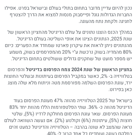
נכון להיום עדיין מדובר בתחום בתולי בעולם ובישראל בפרט. אפילו
החברות הגדולות גוגל ופייסבוק מנסות למצוא את הדרך להצטרף
לחגיגה ולקחת נתח מהעוגה.
במהלך הכנס הוצגו נתונים על עולם הדיגיטל מהחציון הראשון של
שנת 2025, הנתונים הציגו את אופי השליטה בעולם הדיגיטל.
מהנתונים ניתן לראות את עיקרון פארטו שמחדד את הפערים: כיום
80% מהמדיה בשוק נרכשת ע"י 20% מהמפרסמים בשוק, משמע
יש מספר מועט של שחקנים גדולים ששולטים בתחום הדיגיטל.
בחציון הראשון של שנת 2024 צמח הפרסום בדיגיטל
והפרסום
בטלוויזיה ב- 2%, כאשר במקביל הפרסום בעיתונות ובשלטי החוצות
ירד, עוגת הפרסום השלמה מפורסמת מטה וניתוח מלא שלה מוצג
כאן בפירוט.
בישראל של 2025 הטלוויזיה מהווה 47% מעוגת הפרסום בעוד
הדיגיטל מהווה כ- 36%. שתי הפלטפורמות הללו מהוות יחד 83%
מעוגת הפרסום. שאר עוגת הפרסום מחולקת לרדיו (5%), שלטי
חוצות (5%), עיתונות (6%) וקולנוע (2%). אם נעשה השוואה לעולם
נראה שהמצב לא שונה בהרבה – הטלוויזיה והדיגיטל כמעט זהים
בחלקם בעוגה ועומדים כל אחד קרוב ל- 40%.