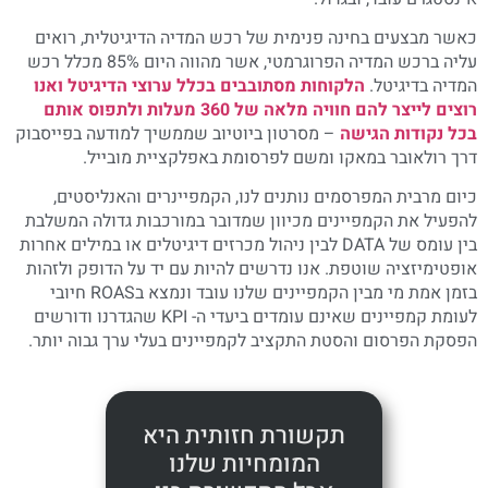
כאשר מבצעים בחינה פנימית של רכש המדיה הדיגיטלית, רואים
עליה ברכש המדיה הפרוגרמטי, אשר מהווה היום 85% מכלל רכש
המדיה בדיגיטל.
הלקוחות מסתובבים בכלל ערוצי הדיגיטל ואנו
רוצים לייצר להם חוויה מלאה של 360 מעלות ולתפוס אותם
בכל נקודות הגישה
– מסרטון ביוטיוב שממשיך למודעה בפייסבוק
דרך רולאובר במאקו ומשם לפרסומת באפלקציית מובייל.
כיום מרבית המפרסמים נותנים לנו, הקמפיינרים והאנליסטים,
להפעיל את הקמפיינים מכיוון שמדובר במורכבות גדולה המשלבת
בין עומס של DATA לבין ניהול מכרזים דיגיטלים או במילים אחרות
אופטימיזציה שוטפת. אנו נדרשים להיות עם יד על הדופק ולזהות
בזמן אמת מי מבין הקמפיינים שלנו עובד ונמצא בROAS חיובי
לעומת קמפיינים שאינם עומדים ביעדי ה- KPI שהגדרנו ודורשים
הפסקת הפרסום והסטת התקציב לקמפיינים בעלי ערך גבוה יותר.
תקשורת חזותית היא
המומחיות שלנו