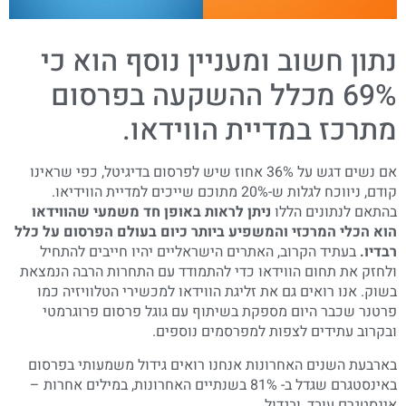
נתון חשוב ומעניין נוסף הוא כי
69% מכלל ההשקעה בפרסום
מתרכז במדיית הווידאו.
אם נשים דגש על 36% אחוז שיש לפרסום בדיגיטל, כפי שראינו
קודם, ניווכח לגלות ש-20% מתוכם שייכים למדיית הווידיאו.
בהתאם לנתונים הללו
ניתן לראות באופן חד משמעי שהווידאו
הוא הכלי המרכזי והמשפיע ביותר כיום בעולם הפרסום על כלל
רבדיו.
בעתיד הקרוב, האתרים הישראליים יהיו חייבים להתחיל
ולחזק את תחום הווידאו כדי להתמודד עם התחרות הרבה הנמצאת
בשוק. אנו רואים גם את זליגת הווידאו למכשירי הטלוויזיה כמו
פרטנר שכבר היום מספקת בשיתוף עם גוגל פרסום פרוגרמטי
ובקרוב עתידים לצפות למפרסמים נוספים.
בארבעת השנים האחרונות אנחנו רואים גידול משמעותי בפרסום
באינסטגרם שגדל ב- 81% בשנתיים האחרונות, במילים אחרות –
אינסטגרם עובד, ובגדול.