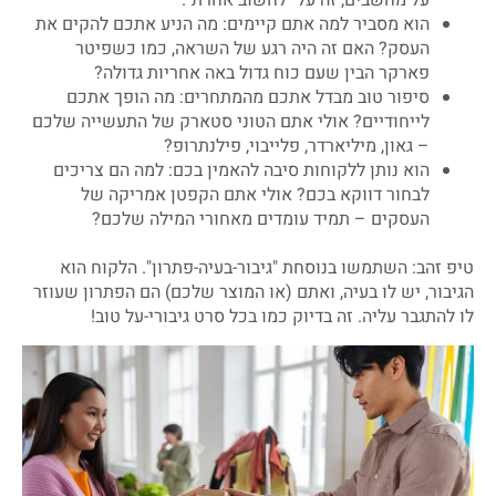
על מחשבים, זה על "לחשוב אחרת".
הוא מסביר למה אתם קיימים: מה הניע אתכם להקים את
העסק? האם זה היה רגע של השראה, כמו כשפיטר
פארקר הבין שעם כוח גדול באה אחריות גדולה?
סיפור טוב מבדל אתכם מהמתחרים: מה הופך אתכם
לייחודיים? אולי אתם הטוני סטארק של התעשייה שלכם
– גאון, מיליארדר, פלייבוי, פילנתרופ?
הוא נותן ללקוחות סיבה להאמין בכם: למה הם צריכים
לבחור דווקא בכם? אולי אתם הקפטן אמריקה של
העסקים – תמיד עומדים מאחורי המילה שלכם?
טיפ זהב: השתמשו בנוסחת "גיבור-בעיה-פתרון". הלקוח הוא
הגיבור, יש לו בעיה, ואתם (או המוצר שלכם) הם הפתרון שעוזר
לו להתגבר עליה. זה בדיוק כמו בכל סרט גיבורי-על טוב!