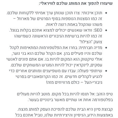
שיעזרו להפוך את המותג שלכם לוויראלי:
תוכן איכותי: צרו תוכן שנותן ערך אמיתי ללקוחות שלכם.
זה כמו הסצנות הנוספות בסוף הסרטים של מארוול –
משהו שהקהל באמת רוצה לראות.
SEO: וודאו שאנשים יכולים למצוא אתכם בקלות בגוגל.
זה כמו להיות ברשימת הגיבורים הראשונה כשמישהו
צועק "הצילו!"
מדיה חברתית: בחרו את הפלטפורמות המתאימות לקהל
שלכם והיו פעילים בהן. אם הקהל שלכם הוא בני נוער,
אולי טיקטוק הוא המקום להיות בו. אם אתם פונים לאנשי
עסקים, לינקדאין יכול להיות המגרש המשחקים שלכם.
שיתופי פעולה: עבדו עם משפיענים ומותגים אחרים כדי
להגיע לקהלים חדשים. זה כמו הקרוסאוברים בסרטי
גיבורי-העל – כולם מרוויחים מזה!
טיפ הזהב: אל תנסו להיות בכל מקום. מוטב להיות מעולים
בפלטפורמה אחת או שתיים מאשר בינוניים בעשר.
קבוצת סיון היא הבית שלכם להפיכת העסק למותג מנצח.
באמצעות הידע, הניסיון והיצירתיות שלנו, נוביל אתכם בכל