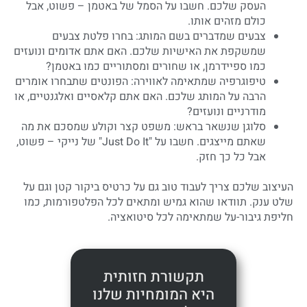
העסק שלכם. חשבו על הסמל של באטמן – פשוט, אבל
כולם מזהים אותו.
צבעים שמדברים בשם המותג: בחרו פלטת צבעים
שמשקפת את האישיות שלכם. האם אתם אדומים ונועזים
כמו ספיידרמן, או שחורים ומסתוריים כמו באטמן?
טיפוגרפיה שמתאימה לאווירה: הפונטים שתבחרו אומרים
הרבה על המותג שלכם. האם אתם קלאסיים ואלגנטיים, או
מודרניים ונועזים?
סלוגן שנשאר בראש: משפט קצר וקולע שמסכם את מה
שאתם מייצגים. חשבו על "Just Do It" של נייקי – פשוט,
אבל כל כך חזק.
העיצוב שלכם צריך לעבוד טוב גם על כרטיס ביקור קטן וגם על
שלט ענק. תוודאו שהוא גמיש ומתאים לכל הפלטפורמות, כמו
חליפת גיבור-על שמתאימה לכל סיטואציה.
תקשורת חזותית
היא המומחיות שלנו