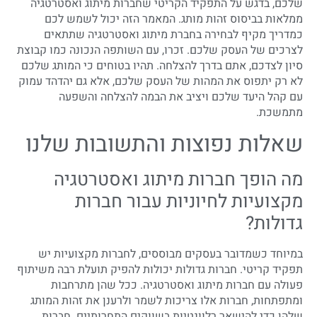
שלכם, בדגש על התפקיד הקריטי שחברות מיתוג ואסטרטגיה
ממלאות בביסוס זהות מותג. המאמר הזה יכול לשמש לכם
כמדריך מקיף לבחירה בחברת מיתוג ואסטרטגיה שתתאים
לצרכים של העסק שלכם. זכרו, עם השותפה הנכונה כמו קבוצת
סיון לצדכם, אתם בדרך להצלחה. תהיו בטוחים כי המותג שלכם
לא רק יתפוס את המהות של העסק שלכם, אלא גם יהדהד עמוק
עם קהל היעד שלכם ויציב את הבמה להצלחה והשפעה
מתמשכת.
שאלות נפוצות והתשובות שלנו
מה הופך חברות מיתוג ואסטרטגיה
מקצועיות לחיוניות עבור חברות
גדולות?
במיוחד כשמדובר בעסקים מבוססים, לחברות מקצועיות יש
תפקיד קריטי. חברות גדולות יכולות להפיק תועלת רבה משיתוף
פעולה עם חברות מיתוג ואסטרטגיה. ככל שהן מתרחבות
ומתפתחות, חברות אלו צריכות לשמר ולרענן את זהות המותג
שלהן כדי להישאר רלוונטיות בשווקים התחרותיים. חברות