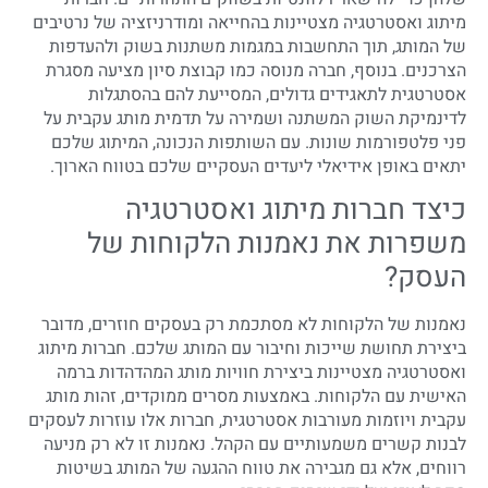
מיתוג ואסטרטגיה מצטיינות בהחייאה ומודרניזציה של נרטיבים
של המותג, תוך התחשבות במגמות משתנות בשוק ולהעדפות
הצרכנים. בנוסף, חברה מנוסה כמו קבוצת סיון מציעה מסגרת
אסטרטגית לתאגידים גדולים, המסייעת להם בהסתגלות
לדינמיקת השוק המשתנה ושמירה על תדמית מותג עקבית על
פני פלטפורמות שונות. עם השותפות הנכונה, המיתוג שלכם
יתאים באופן אידיאלי ליעדים העסקיים שלכם בטווח הארוך.
כיצד חברות מיתוג ואסטרטגיה
משפרות את נאמנות הלקוחות של
העסק?
נאמנות של הלקוחות לא מסתכמת רק בעסקים חוזרים, מדובר
ביצירת תחושת שייכות וחיבור עם המותג שלכם. חברות מיתוג
ואסטרטגיה מצטיינות ביצירת חוויות מותג המהדהדות ברמה
האישית עם הלקוחות. באמצעות מסרים ממוקדים, זהות מותג
עקבית ויוזמות מעורבות אסטרטגית, חברות אלו עוזרות לעסקים
לבנות קשרים משמעותיים עם הקהל. נאמנות זו לא רק מניעה
רווחים, אלא גם מגבירה את טווח ההגעה של המותג בשיטות