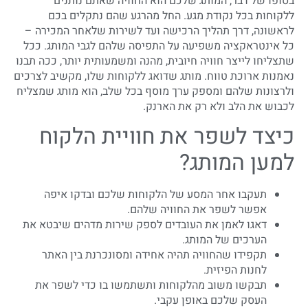
בסופו של דבר, המותג שלכם הוא החוויה שאתם נותנים
ללקוחות בכל נקודת מגע. החל מהרגע שהם נתקלים בכם
לראשונה, דרך תהליך הרכישה ועד לשירות שלאחר המכירה –
כל אינטראקציה משפיעה על התפיסה שלהם לגבי המותג. ככל
שתצליחו לייצר חוויה חיובית, מהנה ומשמעותית יותר, ככה תבנו
נאמנות ארוכת טווח. מותג שדואג ללקוחות שלו, מקשיב לצרכים
ולרצונות שלהם ומספק ערך מוסף בכל שלב, הוא מותג שמצליח
לכבוש את הלב ולא רק את הארנק.
כיצד לשפר את חוויית הלקוח
למען המותג?
תעקבו אחר המסע של הלקוחות שלכם ובדקו איפה
אפשר לשפר את החוויה שלהם.
דאגו לאמן את העובדים לספק שירות מדהים שיבטא את
הערכים של המותג.
תקפידו שהחוויה תהיה אחידה ומסונכרנת בין האתר
לחנות הפיזית.
תבקשו משוב מהלקוחות ותשתמשו בו כדי לשפר את
העסק שלכם באופן עקבי.