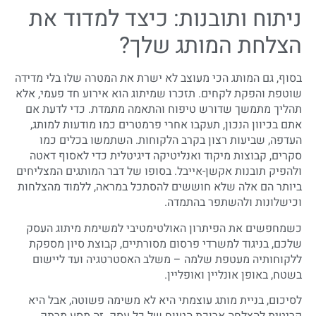
ניתוח ותובנות: כיצד למדוד את
הצלחת המותג שלך?
בסוף, גם המותג הכי מעוצב לא ישרת את המטרה שלו בלי מדידה
שוטפת והפקת לקחים. תזכרו שמיתוג הוא אירוע חד פעמי, אלא
תהליך מתמשך שדורש טיפוח והתאמה מתמדת. כדי לדעת אם
אתם בכיוון הנכון, תעקבו אחרי פרמטרים כמו מודעות למותג,
העדפה, שביעות רצון בקרב הלקוחות. השתמשו בכלים כמו
סקרים, קבוצות מיקוד ואנליטיקה דיגיטלית כדי לאסוף דאטה
ולהפיק תובנות אקשן-אייבל. בסופו של דבר המותגים המצליחים
ביותר הם אלה שלא חוששים להסתכל במראה, ללמוד מהצלחות
וכישלונות ולהשתפר בהתמדה.
כשמחפשים את הפיתרון האולטימטיבי למשימת מיתוג העסק
שלכם, בניגוד למשרדי פרסום מסורתיים, קבוצת סיון מספקת
ללקוחותיה מעטפת שלמה – משלב האסטרטגיה ועד ליישום
בשטח, באופן אונליין ואופליין.
לסיכום, בניית מותג עוצמתי היא לא משימה פשוטה, אבל היא