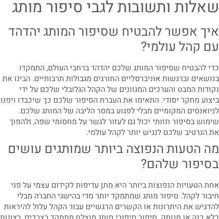
שאלות ותשובות לגבי סיפור מותג
איך אפשר להבטיח שסיפור המותג יהדהד
עם קהל עולמי?
כדי להבטיח שסיפור המותג שלכם יהדהד ברחבי העולם, התמקדו
בנושאים וברגשות אוניברסליים החורגים מגבולות תרבותיים. הבינו את
נקודות המבט והערכים המגוונים של הקהל הגלובלי שלכם על ידי
ביצוע מחקר יסודי. התאימו את העברת הסיפור שלכם כך שיכבדו ויפנו
לניואנסים המקומיים מבלי לפגוע במסר הליבה של המותג שלכם.
שימוש בסיפור חזותי יכול גם לעזור לגשר על מחסומי שפה, ולהפוך
את הנרטיב שלכם לנגיש יותר לקהל עולמי.
מה הטעות הנפוצה ביותר שמותגים עושים
בסיפור שלהם?
אחת הטעויות הנפוצות ביותר היא מתן עדיפות לקידום עצמי על פני
חיבור לקהל. סיפור מותג שמתמקד יותר מדי בהישגי החברה מבלי
להדגיש את היתרונות או הקשרים הרגשיים עבור הקהל עלול להיראות
כלא כנה או מנותק. סיפור סיפורי מותג מוצלח מתמקד בצרכים, רצונות