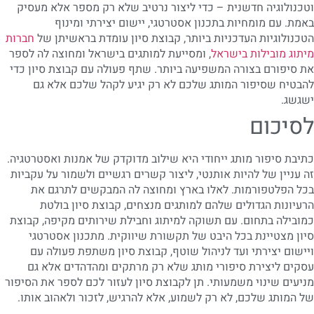
וטכנולוגיה חדשנית – כדי ליצור נרטיב שלא רק מספר אלא מעסיק
באמת. עם מומחיות בתכנון אסטרטגי, יישום יצירתי ומינוף
הטכנולוגיות העדכניות ביותר, קבוצת סיון עומדת בראשיתן של
חברות
מיתוג מובילות בישראל
, ומסייעת למותגים בישראל ומחוצה לה לספר
את סיפורם בצורה המשפיעה ביותר. שתף פעולה עם קבוצת סיון כדי
להבטיח שסיפור המותג שלכם לא רק יגיע לקהל שלכם אלא גם
ישגשג.
לסיכום
כתיבת סיפור מותג ייחודי היא שילוב מדוקדק של אמנות ואסטרטגיה.
זה עניין של להיות אותנטי, ליצור קשרים רגשיים ולשמור על עקביות
בכל הפלטפורמות. לאלו בארץ ומחוצה לה המבקשים לתרגם את
הרעיונות הגדולים שלהם למותגים מנצחים, קבוצת סיון בולטת
כמובילה בתחום. עם תשוקה למיתוג וחבילת שירותים מקיפה, קבוצת
סיון מצטיינת בכל היבט של תקשורת שיווקית. מתכנון אסטרטגי
ויישום יצירתי ועד לניהול שוטף, קבוצת סיון משתפת פעולה עם
עסקים ליצירת סיפורי מותג שלא רק מרתקים ומהדהדים אלא גם
מניעים שינוי משמעותי. תן לקבוצת סיון לעזור לכם לספר את הסיפור
של המותג שלכם, לא רק לשמוע, אלא להרגיש, לזכור ולאהוב אותו.