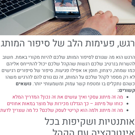
רגש, פעימות הלב של סיפור המותג
הרגש הוא מה שגורם לסיפור המותג שלכם להיות מקורי באמת. חשוב
להשרות בנרטיב שלכם רגשות שהקהל שלכם יכול להתייחס אליהם
כמו שמחה, ניצחון, חוסן או אפילו פגיעות. סיפור של סיפורים רגישים
לא רק מספר לקהל שלכם על המותג, זה גם גורם להם להרגיש משהו
כשהם נתקלים בו ומטפח קשר עמוק ומשמעותי יותר.
נושאים
קשורים:
מה זה מיתוג עסקי ואיך עושים את זה נכון? המדריך המלא
כוחו של מיתוג – כך הגדלנו מכירות של מוצר במאות אחוזים
מה זה מיתוג ולמה הוא קריטי לעסק שלכם? כל מה שצריך לדעת
אותנטיות ושקיפות בכל
אינטרקציה עם הקהל