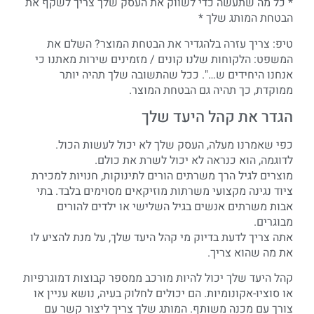
* כל מה שתעשה כדי לשווק את העסק שלך צריך לשקף את
הבטחת המותג שלך *
טיפ: צריך עזרה בלהגדיר את הבטחת המוצר? השלם את
המשפט: הלקוחות שלנו קונים / מזמינים שירות מאתנו כי
אנחנו היחידים ש…". ככל שהתשובה שלך תהיה יותר
ממוקדת, כך תהיה גם הבטחת המוצר.
הגדר את קהל היעד שלך
כפי שאמרנו מעלה, העסק שלך לא יכול לעשות הכול.
לדוגמה, הוא כנראה לא יכול לשרת את כולם.
מוצרים לגיל הרך משרתים הורים לתינוקות, חנויות למכירת
ציוד נגינה מקצועי משרתות מוזיקאים מסוימים בלבד. בתי
אבות משרתים אנשים בגיל השלישי או ילדים להורים
מבוגרים.
אתה צריך לדעת בדיוק מי קהל היעד שלך, על מנת להציע לו
את מה שהוא צריך.
קהל היעד שלך יכול להיות מורכב ממספר קבוצות דמוגרפיות
או סוציו-אקונומיות. הם יכולים לחלוק בעיה, נושא עניין או
צורך עם מכנה משותף. המותג שלך צריך ליצור קשר עם