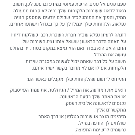
פעם פנים אל פנים, הרשת עמוסי במידע וברעש. לכן, חשוב
מאוד לדאוג ששירות הלקוחות שלך יהיה לא פחות ממעולה
תמיד, והפוך את המותג לכזה שכולם יודעים שמספק חוויה
נפלאה. הלקוחות שלך יגמלו לך על כך ובגדול וישתפו אחרים.
דוגמה לרעיון נפלא שכזה חברת השכרת רכב- כשלקוח דיווח
על תאונה הדבר הראשון ששאל אותו נציג השירות של
החברה אם הוא בסדר ואם הוא נמצא במקום בטוח. זה בהחלט
עושה את ההבדל.
חשוב על כל דבר שאתה יכול לעשות במסגרת שירות
הלקוחות, אפילו אם לא מדובר בקשר ישיר איתם.
התייחס לרושם שהלקוחות שלך מקבלים כאשר הם:
רואים את המודעה, את המייל / הניוזלטר, את עמוד הפייסבוק
או את האתר שלך בפעם הראשונה.
נכנסים לראשונה אל בית העסק.
מתקשרים אליך.
מזמינים מוצר או שירות בטלפון או דרך האתר.
שולחים לך הודעה במייל.
נרשמים לרשימת התפוצה.