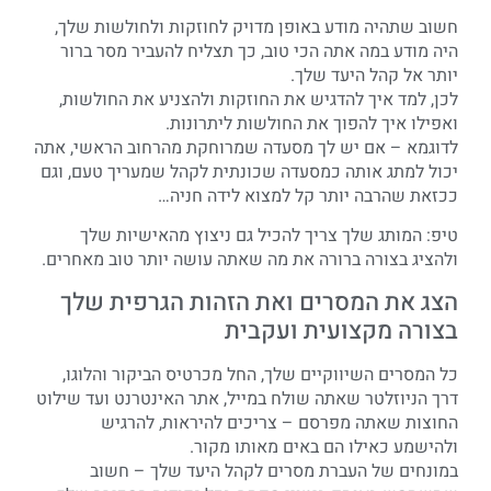
חשוב שתהיה מודע באופן מדויק לחוזקות ולחולשות שלך,
היה מודע במה אתה הכי טוב, כך תצליח להעביר מסר ברור
יותר אל קהל היעד שלך.
לכן, למד איך להדגיש את החוזקות ולהצניע את החולשות,
ואפילו איך להפוך את החולשות ליתרונות.
לדוגמא – אם יש לך מסעדה שמרוחקת מהרחוב הראשי, אתה
יכול למתג אותה כמסעדה שכונתית לקהל שמעריך טעם, וגם
ככזאת שהרבה יותר קל למצוא לידה חניה…
טיפ: המותג שלך צריך להכיל גם ניצוץ מהאישיות שלך
ולהציג בצורה ברורה את מה שאתה עושה יותר טוב מאחרים.
הצג את המסרים ואת הזהות הגרפית שלך
בצורה מקצועית ועקבית
כל המסרים השיווקיים שלך, החל מכרטיס הביקור והלוגו,
דרך הניוזלטר שאתה שולח במייל, אתר האינטרנט ועד שילוט
החוצות שאתה מפרסם – צריכים להיראות, להרגיש
ולהישמע כאילו הם באים מאותו מקור.
במונחים של העברת מסרים לקהל היעד שלך – חשוב