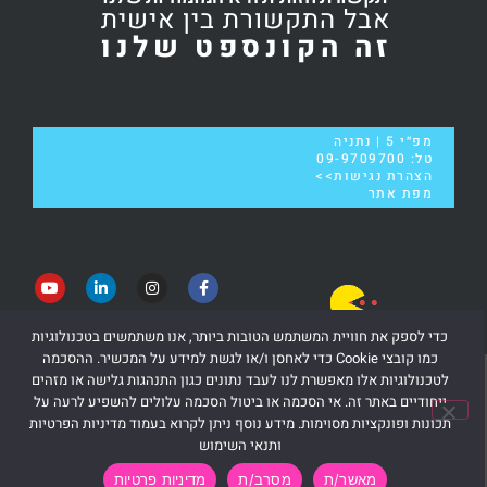
אבל התקשורת בין אישית
זה הקונספט שלנו
מפ״י 5 | נתניה
טל:
09-9709700
הצהרת נגישות>>
מפת אתר
כדי לספק את חוויית המשתמש הטובות ביותר, אנו משתמשים בטכנולוגיות
כמו קובצי Cookie כדי לאחסן ו/או לגשת למידע על המכשיר. ההסכמה
לטכנולוגיות אלו מאפשרת לנו לעבד נתונים כגון התנהגות גלישה או מזהים
ייחודיים באתר זה. אי הסכמה או ביטול הסכמה עלולים להשפיע לרעה על
תכונות ופונקציות מסוימות. מידע נוסף ניתן לקרוא בעמוד מדיניות הפרטיות
ותנאי השימוש
הצהרת נגישות
מדיניות פרטיות
תנאי שימוש
מאשר/ת
מסרב/ת
מדיניות פרטיות